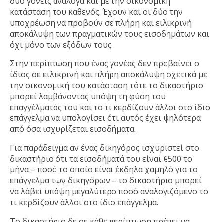
δύο γονείς ανάλογα και με την οικονομική
κατάσταση του καθενός. Έχουν και οι δύο την
υποχρέωση να προβούν σε πλήρη και ειλικρινή
αποκάλυψη των πραγματικών τους εισοδημάτων και
όχι μόνο των εξόδων τους.
Στην περίπτωση που ένας γονέας δεν προβαίνει ο
ίδιος σε ειλικρινή και πλήρη αποκάλυψη σχετικά με
την οικονομική του κατάσταση τότε το δικαστήριο
μπορεί λαμβάνοντας υπόψη τη φύση του
επαγγέλματός του και το τι κερδίζουν άλλοι στο ίδιο
επάγγελμα να υπολογίσει ότι αυτός έχει ψηλότερα
από όσα ισχυρίζεται εισοδήματα.
Για παράδειγμα αν ένας δικηγόρος ισχυριστεί στο
δικαστήριο ότι τα εισοδήματά του είναι €500 το
μήνα – ποσό το οποίο είναι έκδηλα χαμηλό για το
επάγγελμα των δικηγόρων – το δικαστήριο μπορεί
να λάβει υπόψη μεγαλύτερο ποσό αναλογιζόμενο το
τι κερδίζουν άλλοι στο ίδιο επάγγελμα.
Το δικαστήριο δε σε κάθε περίπτωση πρέπει να