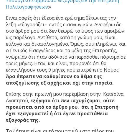
Υπουργικό Συμβούλιο «εξαγοράζει»​ την Επιτροπή
Πολιτογραφήσεων
;»
Ειναι σαφές ότι έθεσα ένα ερώτημα θέτωντας την
λέξη «εξαγοράζει» εντός εισαγωγικών. Αναφέρω δε
στο άρθρο μου ότι δεν θεωρώ το ύψος των αμοιβών
ως παράλογο. Αντίθετα, κατά τη γνώμη μου, είναι
εύλογο και δικαιολογημένο. Όμως, συμπληρώνω, και
ο Γενικός Εισαγγέλεας και τα μέλη της Επιτροπής,
γνώριζαν ότι ήταν αδύνατο να παραδοθεί πόρισμα σε
τρεις μήνες. Ηταν, και είναι, προφανές ότι θα
εξαντλήσουν τους 9 μήνες που επιτρέπει ο Νόμος.
Άρα έπρεπε να καθορίσουν το θέμα της
αποζημίωσης εξ αρχής και όχι στην πορεία.
Επίσης στην πρωινή μου παρέμβαση στην Κατερίνα
Αγαπητού,
εξήγησα ότι δεν ισχυρίζομαι, ούτε
προκύπτει από το άρθρο μου, ότι η Επιτροπή
έχει εξαγοραστεί ή ότι έγινε προσπάθεια
εξαγοράς της.
Το ζήτημα είναι αυτό που τονίζω στο τέλος του