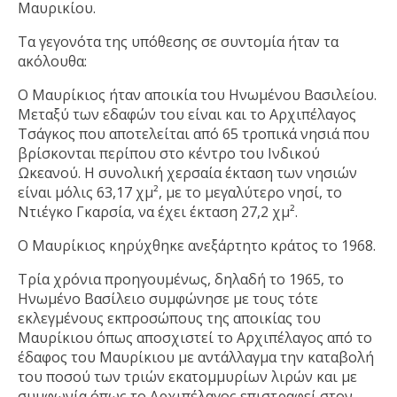
Μαυρικίου.
Τα γεγονότα της υπόθεσης σε συντομία ήταν τα
ακόλουθα:
Ο Μαυρίκιος ήταν αποικία του Ηνωμένου Βασιλείου.
Μεταξύ των εδαφών του είναι και το Αρχιπέλαγος
Τσάγκος που αποτελείται από 65 τροπικά νησιά που
βρίσκονται περίπου στο κέντρο του Ινδικού
Ωκεανού. Η συνολική χερσαία έκταση των νησιών
είναι μόλις 63,17 χμ², με το μεγαλύτερο νησί, το
Ντιέγκο Γκαρσία, να έχει έκταση 27,2 χμ².
Ο Μαυρίκιος κηρύχθηκε ανεξάρτητο κράτος το 1968.
Τρία χρόνια προηγουμένως, δηλαδή το 1965, το
Ηνωμένο Βασίλειο συμφώνησε με τους τότε
εκλεγμένους εκπροσώπους της αποικίας του
Μαυρίκιου όπως αποσχιστεί το Αρχιπέλαγος από το
έδαφος του Μαυρίκιου με αντάλλαγμα την καταβολή
του ποσού των τριών εκατομμυρίων λιρών και με
συμφωνία όπως το Αρχιπέλαγος επιστραφεί στον