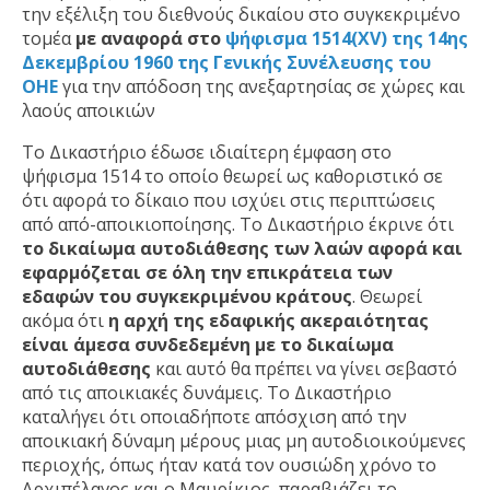
την εξέλιξη του διεθνούς δικαίου στο συγκεκριμένο
τομέα
με αναφορά στο
ψήφισμα 1514(XV) της 14ης
Δεκεμβρίου 1960 της Γενικής Συνέλευσης του
ΟΗΕ
για την απόδοση της ανεξαρτησίας σε χώρες και
λαούς αποικιών
Το Δικαστήριο έδωσε ιδιαίτερη έμφαση στο
ψήφισμα 1514 το οποίο θεωρεί ως καθοριστικό σε
ότι αφορά το δίκαιο που ισχύει στις περιπτώσεις
από από-αποικιοποίησης. Το Δικαστήριο έκρινε ότι
το δικαίωμα αυτοδιάθεσης των λαών αφορά και
εφαρμόζεται σε όλη την επικράτεια των
εδαφών του συγκεκριμένου κράτους
. Θεωρεί
ακόμα ότι
η αρχή της εδαφικής ακεραιότητας
είναι άμεσα συνδεδεμένη με το δικαίωμα
αυτοδιάθεσης
και αυτό θα πρέπει να γίνει σεβαστό
από τις αποικιακές δυνάμεις. Το Δικαστήριο
καταλήγει ότι οποιαδήποτε απόσχιση από την
αποικιακή δύναμη μέρους μιας μη αυτοδιοικούμενες
περιοχής, όπως ήταν κατά τον ουσιώδη χρόνο το
Αρχιπέλαγος και ο Μαυρίκιος, παραβιάζει το