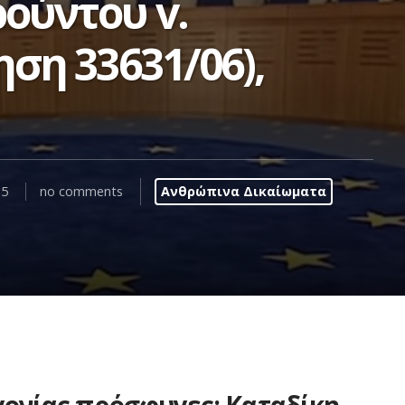
ούντου v.
ση 33631/06),
15
no comments
Ανθρώπινα Δικαίωματα
γονίας πρόσφυγες: Καταδίκη