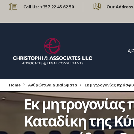
Call Us:
+357 22 45 62 50
Our Address
ΑΡ
Home
Ανθρώπινα Δικαίωματα
Εκ μητρογονίας πρόσφυγ
Εκ μητρογονίας 
Καταδίκη της Κύ