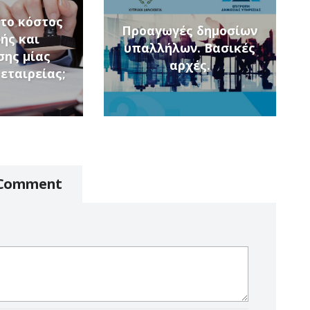
 το κόστος
Προαγωγές δημοσίων
ής και
υπαλλήλων. Βασικές
σης μίας
αρχές.
εταιρείας;
 Comment