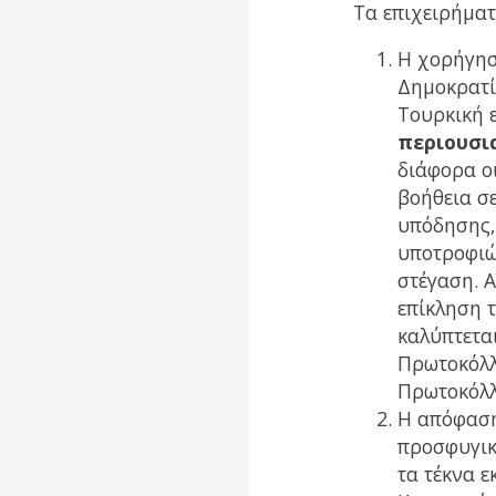
Τα επιχειρήματ
Η χορήγησ
Δημοκρατί
Τουρκική 
περιουσι
διάφορα ο
βοήθεια σε
υπόδησης,
υποτροφιώ
στέγαση. Α
επίκληση 
καλύπτεται
Πρωτοκόλλ
Πρωτοκόλλ
Η απόφαση
προσφυγικ
τα τέκνα 