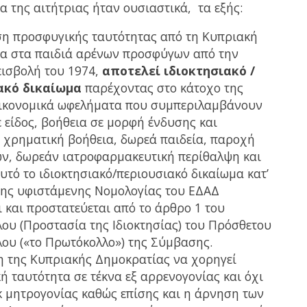
α της αιτήτριας ήταν ουσιαστικά, τα εξής:
η προσφυγικής ταυτότητας από τη Κυπριακή
α στα παιδιά αρένων προσφύγων από την
εισβολή του 1974,
αποτελεί ιδιοκτησιακό /
ακό δικαίωμα
παρέχοντας στο κάτοχο της
ικονομικά ωφελήματα που συμπεριλαμβάνουν
 είδος, βοήθεια σε μορφή ένδυσης και
 χρηματική βοήθεια, δωρεά παιδεία, παροχή
ν, δωρεάν ιατροφαρμακευτική περίθαλψη και
υτό το ιδιοκτησιακό/περιουσιακό δικαίωμα κατ’
της υφιστάμενης Νομολογίας του ΕΔΑΔ
 και προστατεύεται από το άρθρο 1 του
ου (Προστασία της Ιδιοκτησίας) του Πρόσθετου
ου («το Πρωτόκολλο») της Σύμβασης.
 της Κυπριακής Δημοκρατίας να χορηγεί
ή ταυτότητα σε τέκνα εξ αρρενογονίας και όχι
εκ μητρογονίας καθώς επίσης και η άρνηση των