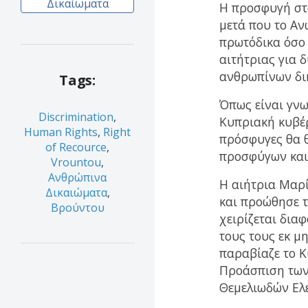
Δικαίωματα
Η προσφυγή σ
μετά που το Αν
πρωτόδικα όσο 
αιτήτριας για 
ανθρωπίνων δι
Tags:
Όπως είναι γνω
Discrimination
,
Κυπριακή κυβέρ
Human Rights
,
Right
πρόσφυγες θα 
of Recource
,
προσφύγων και 
Vrountou
,
Ανθρώπινα
Η αιήτρια Μαρ
Δικαιώματα
,
και προώθησε τ
Βρούντου
χειρίζεται δια
τους τους εκ μ
παραβίαζε το Κ
Προάσπιση των
Θεμελιωδών Ελε