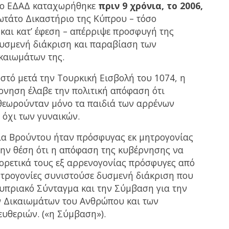
το ΕΔΑΔ καταχωρήθηκε
πριν 9 χρόνια, το 2006,
ωτάτο Δικαστήριο της Κύπρου – τόσο
και κατ’ έφεση – απέρριψε προσφυγή της
δυσμενή διάκριση και παραβίαση των
καιωμάτων της.
στό μετά την Τουρκική Εισβολή του 1074, η
νηση έλαβε την πολιτική απόφαση ότι
θεωρούνταν μόνο τα παιδιά των αρρένων
όχι των γυναικών.
ία Βρούντου ήταν πρόσφυγας εκ μητρογονίας
ην θέση ότι η απόφαση της κυβέρνησης να
φορετικά τους εξ αρρενογονίας πρόσφυγες από
ητρογονίες συνιστούσε δυσμενή διάκριση που
υπριακό Σύνταγμα και την Σύμβαση για την
 Δικαιωμάτων του Ανθρώπου και των
υθεριών. («η Σύμβαση»).