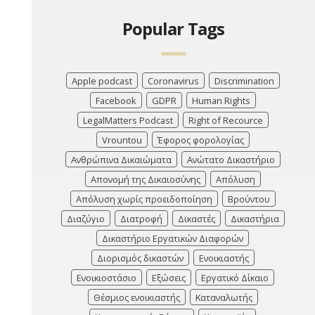
Popular Tags
Apple podcast
Coronavirus
Discrimination
Facebook
GDPR
Human Rights
LegalMatters Podcast
Right of Recource
Vrountou
Έφορος φορολογίας
Ανθρώπινα Δικαιώματα
Ανώτατο Δικαστήριο
Απονομή της Δικαιοσύνης
Απόλυση
Απόλυση χωρίς προειδοποίηση
Βρούντου
Διαζύγιο
Διατροφή
Δικαστές
Δικαστήρια
Δικαστήριο Εργατικών Διαφορών
Διορισμός δικαστών
Ενοικιαστής
Ενοικιοστάσιο
Εξώσεις
Εργατικό Δίκαιο
Θέσμιος ενοικιαστής
Καταναλωτής