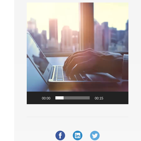
Video
Player
00:00
00:15