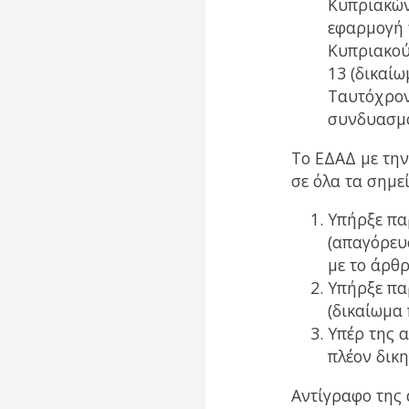
Κυπριακών
εφαρμογή 
Κυπριακού
13 (δικαί
Ταυτόχρον
συνδυασμό
Το ΕΔΑΔ με την
σε όλα τα σημεί
Υπήρξε πα
(απαγόρευ
με το άρθ
Υπήρξε πα
(δικαίωμα
Υπέρ της 
πλέον δικη
Αντίγραφο της